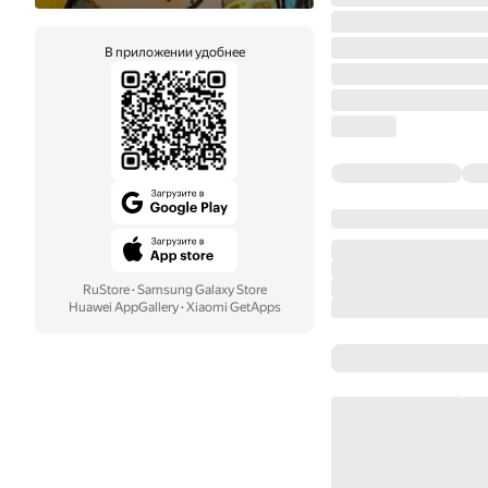
В приложении удобнее
RuStore
·
Samsung Galaxy Store
Huawei AppGallery
·
Xiaomi GetApps