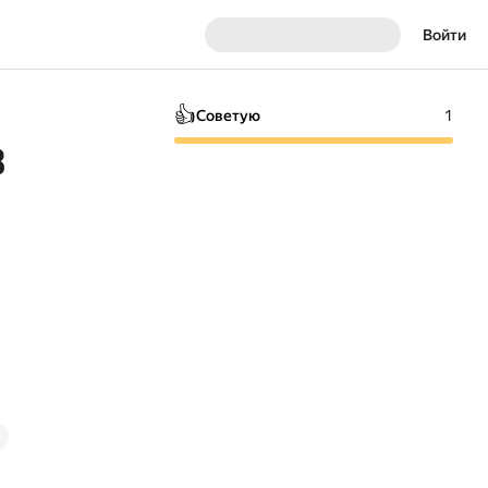
Войти
👍
Советую
1
8