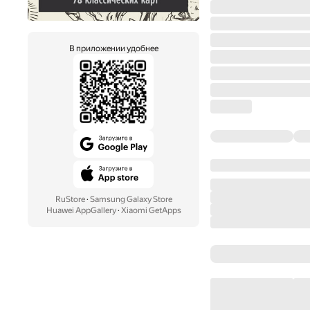
В приложении удобнее
RuStore
·
Samsung Galaxy Store
Huawei AppGallery
·
Xiaomi GetApps