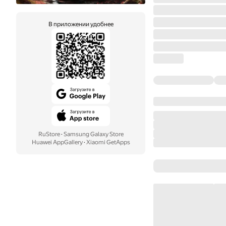
В приложении удобнее
RuStore
·
Samsung Galaxy Store
Huawei AppGallery
·
Xiaomi GetApps