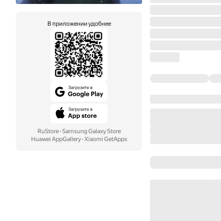
В приложении удобнее
RuStore
·
Samsung Galaxy Store
Huawei AppGallery
·
Xiaomi GetApps