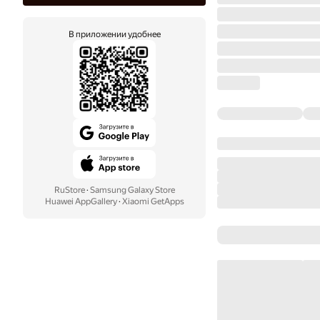
В приложении удобнее
RuStore
·
Samsung Galaxy Store
Huawei AppGallery
·
Xiaomi GetApps