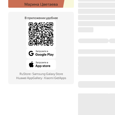
В приложении удобнее
RuStore
·
Samsung Galaxy Store
Huawei AppGallery
·
Xiaomi GetApps