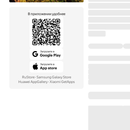
В приложении удобнее
RuStore
·
Samsung Galaxy Store
Huawei AppGallery
·
Xiaomi GetApps