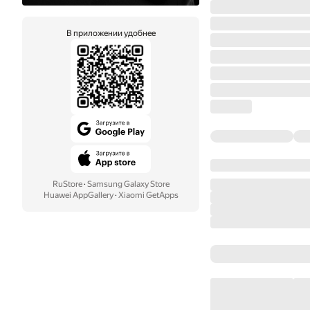
В приложении удобнее
RuStore
·
Samsung Galaxy Store
Huawei AppGallery
·
Xiaomi GetApps