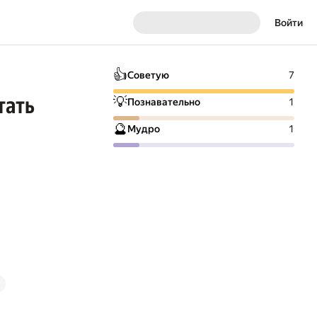
Войти
👍
Советую
7
тать
💡
Познавательно
1
🔮
Мудро
1