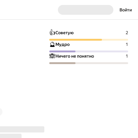
Войти
👍
Советую
2
🔮
Мудро
1
🙈
Ничего не понятно
1