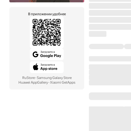
В приложении удобнее
RuStore
·
Samsung Galaxy Store
Huawei AppGallery
·
Xiaomi GetApps