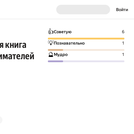
Войти
👍
Советую
6
я книга
💡
Познавательно
1
имателей
🔮
Мудро
1