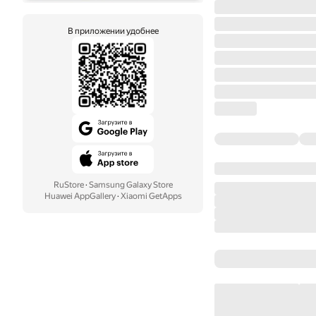
В приложении удобнее
RuStore
·
Samsung Galaxy Store
Huawei AppGallery
·
Xiaomi GetApps