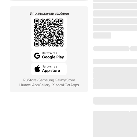
В приложении удобнее
RuStore
·
Samsung Galaxy Store
Huawei AppGallery
·
Xiaomi GetApps