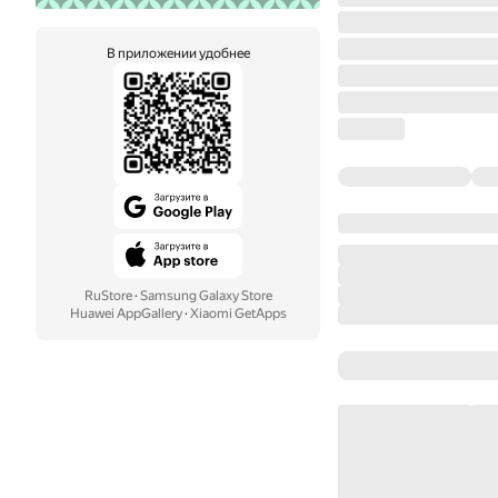
В приложении удобнее
RuStore
·
Samsung Galaxy Store
Huawei AppGallery
·
Xiaomi GetApps