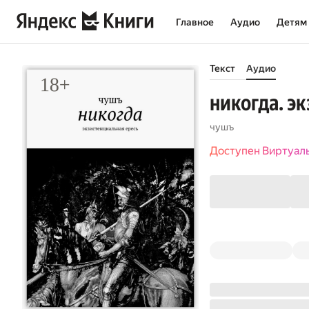
Главное
Аудио
Детям
Текст
Аудио
никогда. э
чушъ
Доступен Виртуал