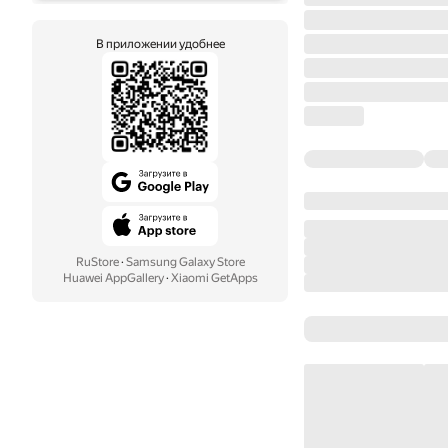
В приложении удобнее
RuStore
·
Samsung Galaxy Store
Huawei AppGallery
·
Xiaomi GetApps