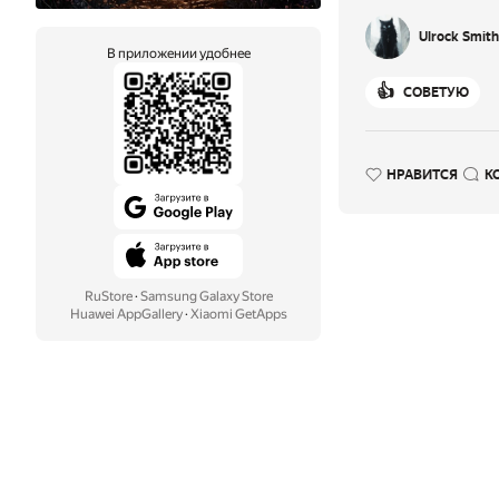
Ulrock Smith
В приложении удобнее
👍
СОВЕТУЮ
НРАВИТСЯ
К
RuStore
·
Samsung Galaxy Store
Huawei AppGallery
·
Xiaomi GetApps