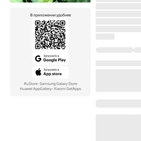
В приложении удобнее
RuStore
·
Samsung Galaxy Store
Huawei AppGallery
·
Xiaomi GetApps