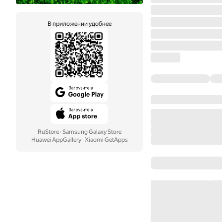
В приложении удобнее
RuStore
·
Samsung Galaxy Store
Huawei AppGallery
·
Xiaomi GetApps