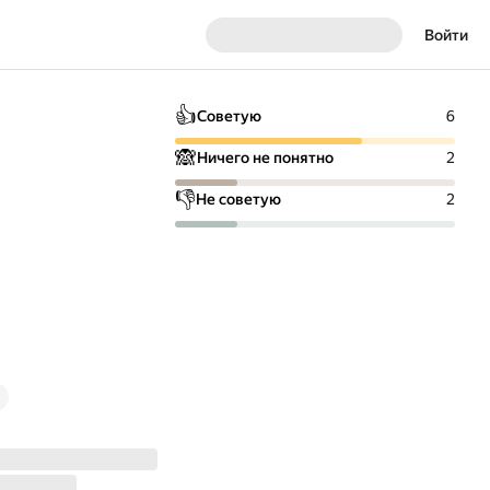
Войти
👍
Советую
6
🙈
Ничего не понятно
2
👎
Не советую
2