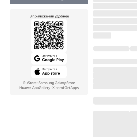
В приложении удобнее
RuStore
·
Samsung Galaxy Store
Huawei AppGallery
·
Xiaomi GetApps