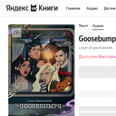
Главное
Аудио
Детям
Текст
Аудио
Goosebump
Lover of good stories
Доступен Виртуал