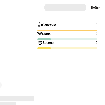
Войти
👍
Советую
9
🐼
Мило
2
😄
Весело
2