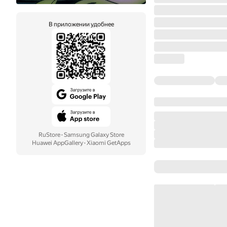
В приложении удобнее
RuStore
·
Samsung Galaxy Store
Huawei AppGallery
·
Xiaomi GetApps