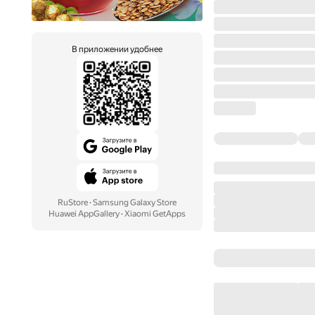
В приложении удобнее
RuStore
·
Samsung Galaxy Store
Huawei AppGallery
·
Xiaomi GetApps