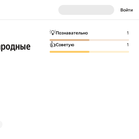
Войти
💡
Познавательно
1
ародные
👍
Советую
1