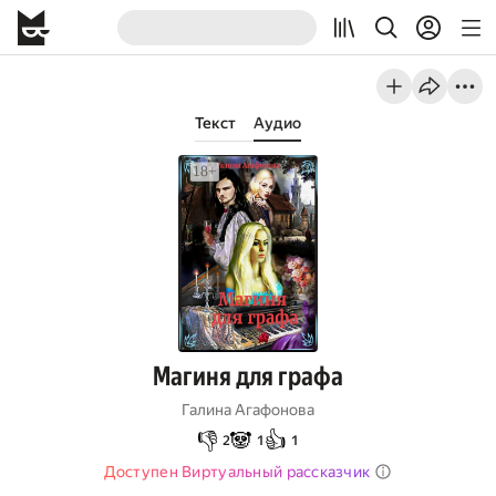
Текст
Аудио
Магиня для графа
Галина Агафонова
👎
🐼
👍
2
1
1
Доступен Виртуальный рассказчик