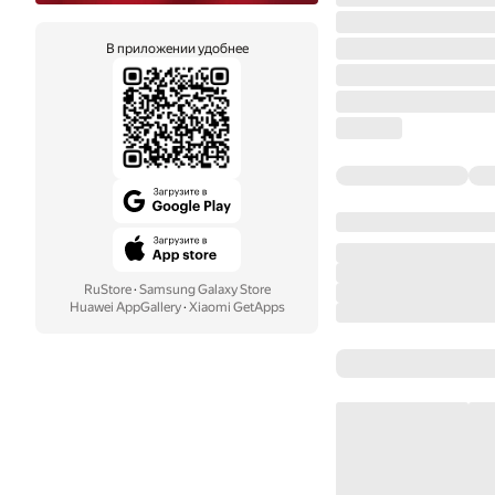
В приложении удобнее
RuStore
·
Samsung Galaxy Store
Huawei AppGallery
·
Xiaomi GetApps