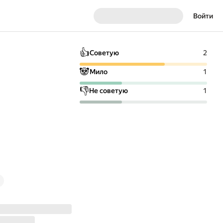
Войти
👍
Советую
2
🐼
Мило
1
👎
Не советую
1