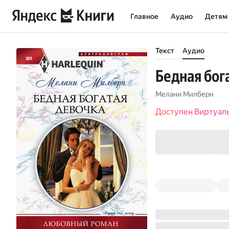
Главное
Аудио
Детям
Текст
Аудио
Бедная бог
Мелани Милберн
Доступен Виртуал