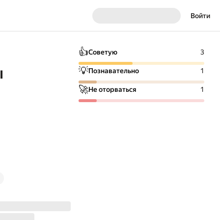
Войти
👍
Советую
3
ы
💡
Познавательно
1
🚀
Не оторваться
1