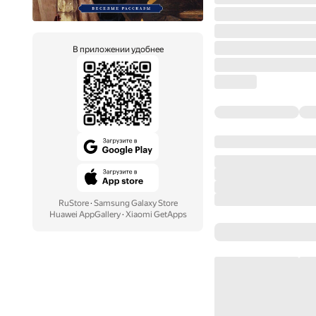
В приложении удобнее
RuStore
·
Samsung Galaxy Store
Huawei AppGallery
·
Xiaomi GetApps