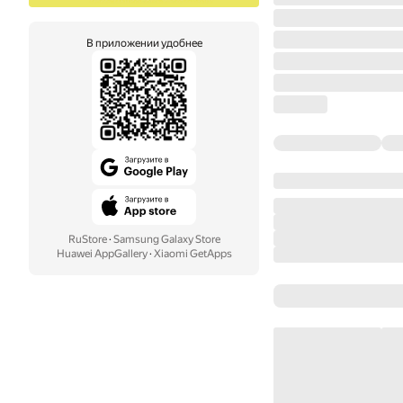
В приложении удобнее
RuStore
·
Samsung Galaxy Store
Huawei AppGallery
·
Xiaomi GetApps