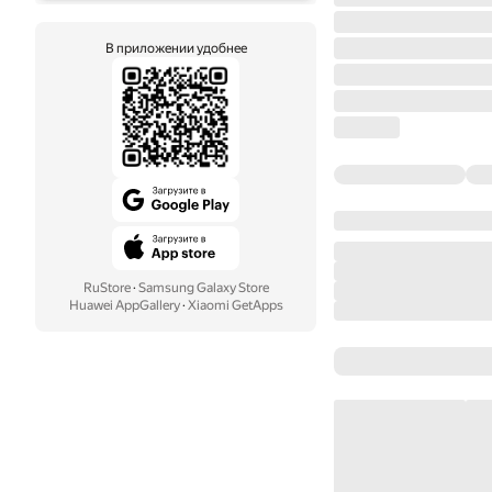
В приложении удобнее
RuStore
·
Samsung Galaxy Store
Huawei AppGallery
·
Xiaomi GetApps