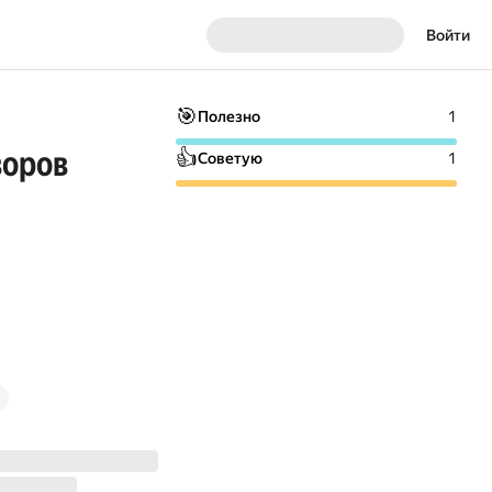
Войти
🎯
Полезно
1
воров
👍
Советую
1