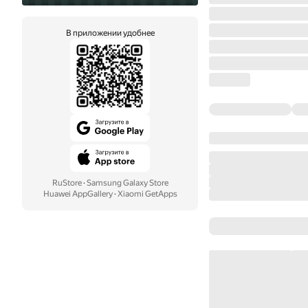
В приложении удобнее
RuStore
·
Samsung Galaxy Store
Huawei AppGallery
·
Xiaomi GetApps