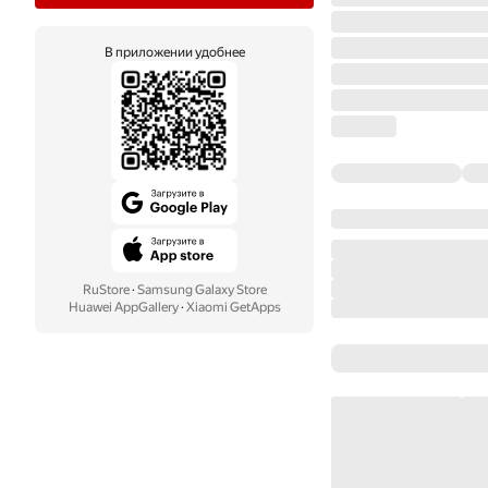
В приложении удобнее
RuStore
·
Samsung Galaxy Store
Huawei AppGallery
·
Xiaomi GetApps