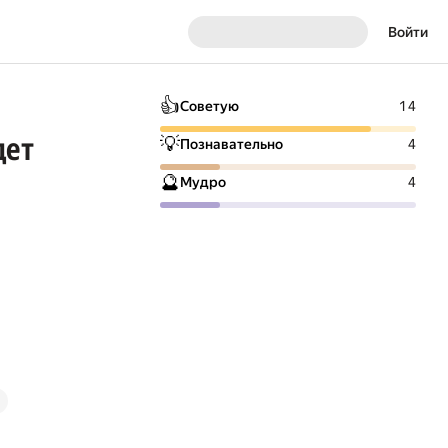
Войти
👍
Советую
14
дет
💡
Познавательно
4
🔮
Мудро
4