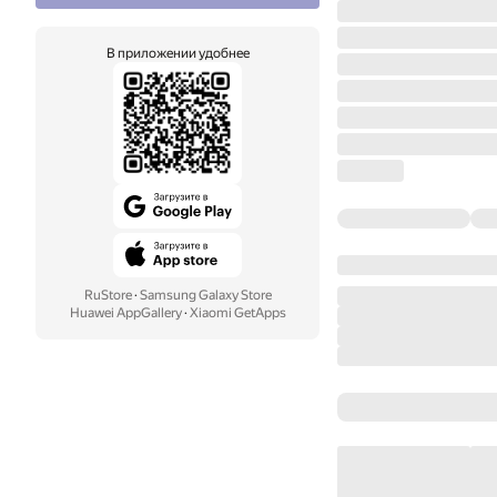
В приложении удобнее
RuStore
·
Samsung Galaxy Store
Huawei AppGallery
·
Xiaomi GetApps