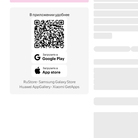
В приложении удобнее
RuStore
·
Samsung Galaxy Store
Huawei AppGallery
·
Xiaomi GetApps