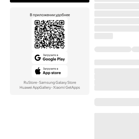
В приложении удобнее
RuStore
·
Samsung Galaxy Store
Huawei AppGallery
·
Xiaomi GetApps