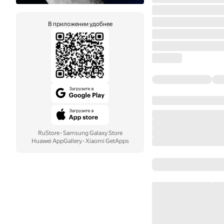
В приложении удобнее
RuStore
·
Samsung Galaxy Store
Huawei AppGallery
·
Xiaomi GetApps