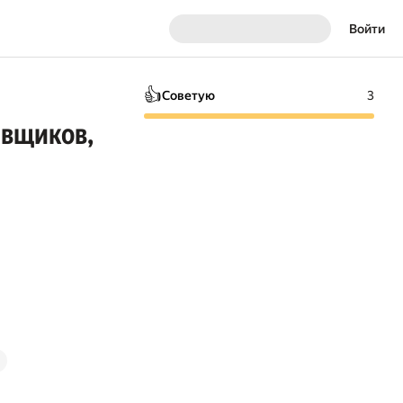
Войти
👍
Советую
3
авщиков,