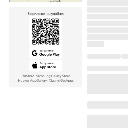
В приложении удобнее
RuStore
·
Samsung Galaxy Store
Huawei AppGallery
·
Xiaomi GetApps