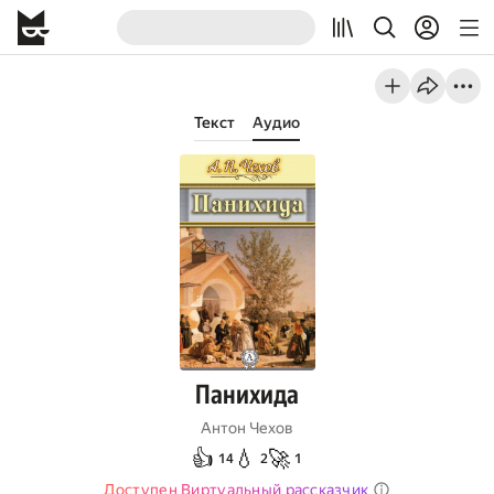
Текст
Аудио
Панихида
Антон Чехов
👍
💧
🚀
14
2
1
Доступен Виртуальный рассказчик