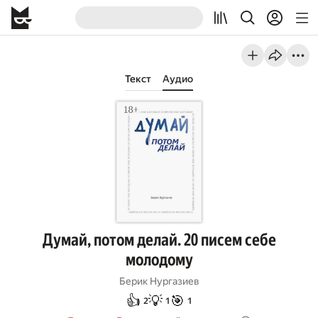
Текст
Аудио
Думай, потом делай. 20 писем себе
молодому
Берик Нургазиев
👍
💡
🎯
2
1
1