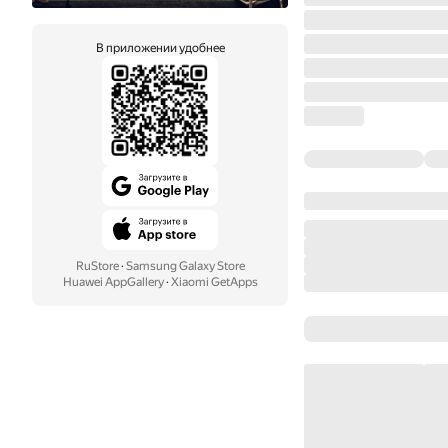
В приложении удобнее
RuStore
·
Samsung Galaxy Store
Huawei AppGallery
·
Xiaomi GetApps