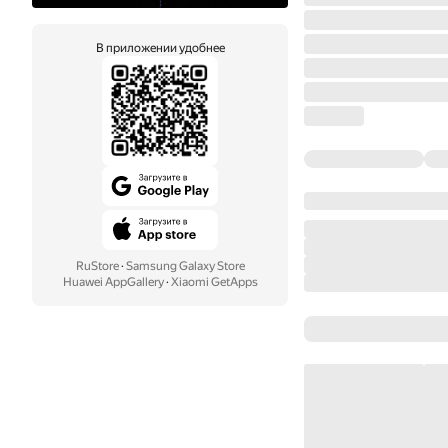
В приложении удобнее
RuStore
·
Samsung Galaxy Store
Huawei AppGallery
·
Xiaomi GetApps