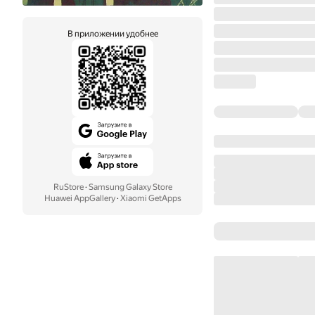
В приложении удобнее
RuStore
·
Samsung Galaxy Store
Huawei AppGallery
·
Xiaomi GetApps