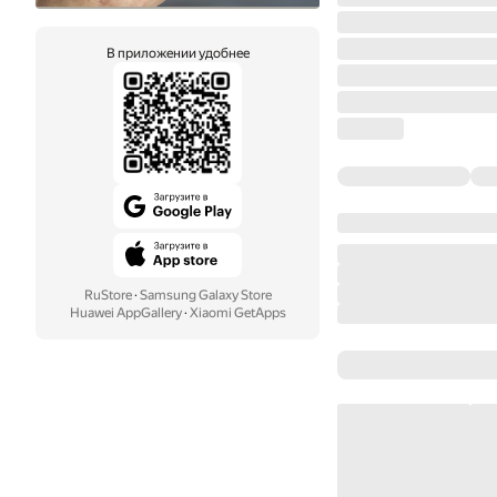
В приложении удобнее
RuStore
·
Samsung Galaxy Store
Huawei AppGallery
·
Xiaomi GetApps