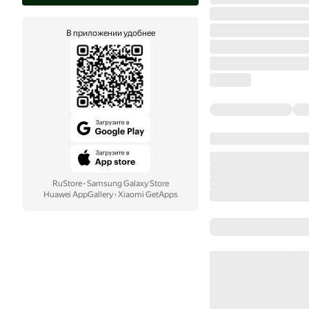
В приложении удобнее
RuStore
·
Samsung Galaxy Store
Huawei AppGallery
·
Xiaomi GetApps