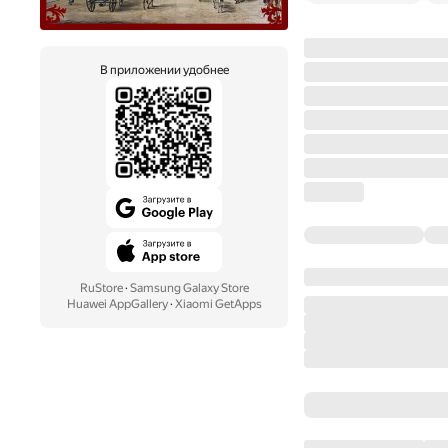
В приложении удобнее
RuStore
·
Samsung Galaxy Store
Huawei AppGallery
·
Xiaomi GetApps