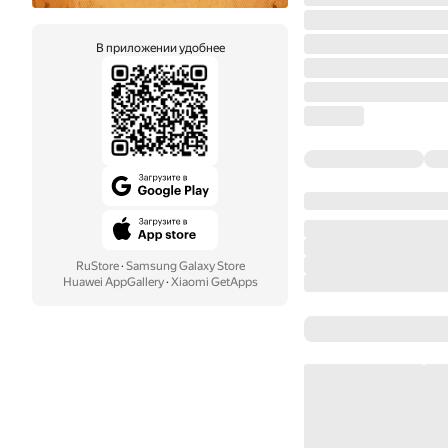
В приложении удобнее
RuStore
·
Samsung Galaxy Store
Huawei AppGallery
·
Xiaomi GetApps