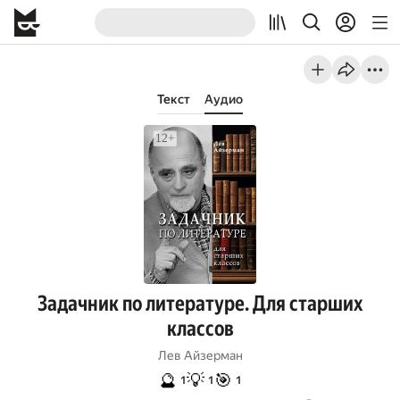
Текст
Аудио
Задачник по литературе. Для старших
классов
Лев Айзерман
🔮
💡
🎯
1
1
1