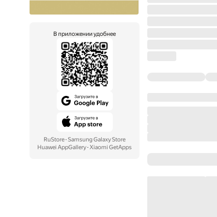
В приложении удобнее
RuStore
·
Samsung Galaxy Store
Huawei AppGallery
·
Xiaomi GetApps