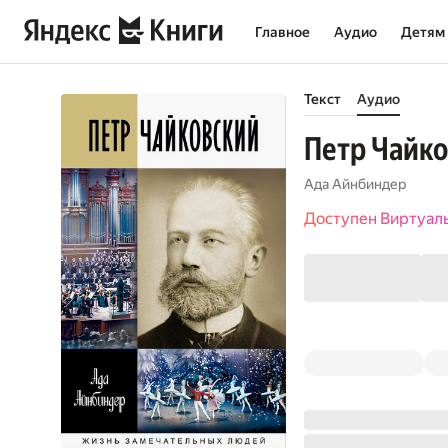
Главное
Аудио
Детям
Текст
Аудио
Петр Чайк
Ада Айн­бин­дер
Доступен Виртуал