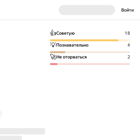
Войти
👍
Советую
18
💡
Познавательно
4
🚀
Не оторваться
2