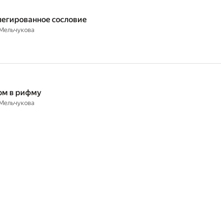
егированное сословие
Мельчукова
ом в рифму
Мельчукова