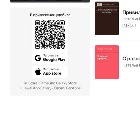
Привил
В приложении удобнее
Наталья 
1
18
+
О разн
Наталья 
RuStore
·
Samsung Galaxy Store
Huawei AppGallery
·
Xiaomi GetApps