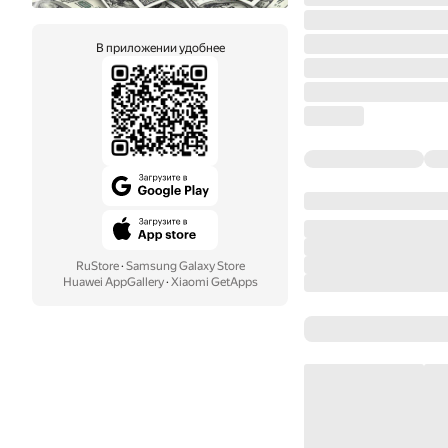
В приложении удобнее
RuStore
·
Samsung Galaxy Store
Huawei AppGallery
·
Xiaomi GetApps