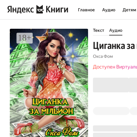
Главное
Аудио
Детям
Текст
Аудио
Циганка за
Окса Фом
Доступен Виртуал