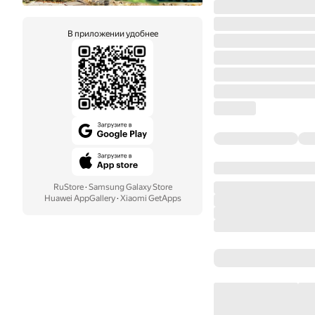
В приложении удобнее
RuStore
·
Samsung Galaxy Store
Huawei AppGallery
·
Xiaomi GetApps