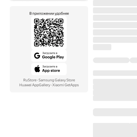
В приложении удобнее
RuStore
·
Samsung Galaxy Store
Huawei AppGallery
·
Xiaomi GetApps