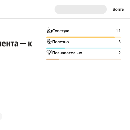
Войти
👍
Советую
11
иента — к
🎯
Полезно
3
💡
Познавательно
2