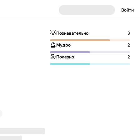
Войти
💡
Познавательно
3
🔮
Мудро
2
🎯
Полезно
2