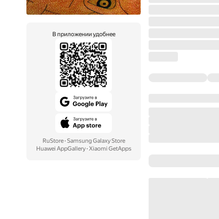
В приложении удобнее
RuStore
·
Samsung Galaxy Store
Huawei AppGallery
·
Xiaomi GetApps