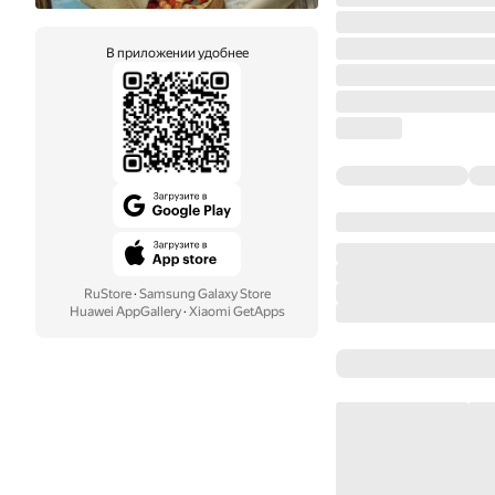
В приложении удобнее
RuStore
·
Samsung Galaxy Store
Huawei AppGallery
·
Xiaomi GetApps