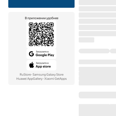
В приложении удобнее
RuStore
·
Samsung Galaxy Store
Huawei AppGallery
·
Xiaomi GetApps