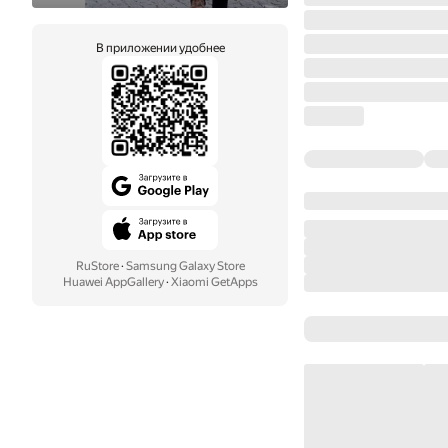
В приложении удобнее
RuStore
·
Samsung Galaxy Store
Huawei AppGallery
·
Xiaomi GetApps